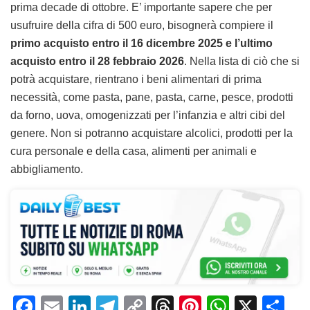
prima decade di ottobre. E’ importante sapere che per
usufruire della cifra di 500 euro, bisognerà compiere il
primo acquisto entro il 16 dicembre 2025 e l’ultimo
acquisto entro il 28 febbraio 2026
. Nella lista di ciò che si
potrà acquistare, rientrano i beni alimentari di prima
necessità, come pasta, pane, pasta, carne, pesce, prodotti
da forno, uova, omogenizzati per l’infanzia e altri cibi del
genere. Non si potranno acquistare alcolici, prodotti per la
cura personale e della casa, alimenti per animali e
abbigliamento.
F
E
Li
T
C
T
Pi
W
X
C