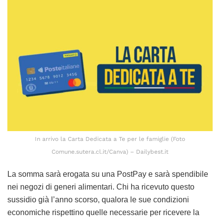
In arrivo la Carta Dedicata a Te per le famiglie (Foto
Comune.sutera.cl.it/Canva) – Dailybest.it
La somma sarà erogata su una PostPay e sarà spendibile
nei negozi di generi alimentari. Chi ha ricevuto questo
sussidio già l’anno scorso, qualora le sue condizioni
economiche rispettino quelle necessarie per ricevere la