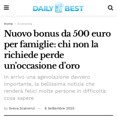
Home
Economia
Nuovo bonus da 500 euro
per famiglie: chi non la
richiede perde
un’occasione d’oro
In arrivo una agevolazione davvero
importante, la bellissima notizia che
renderà felici molte persone in difficoltà:
cosa sapere
by
Sveva Scalvenzi
6 Settembre 2025