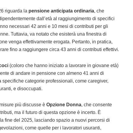
26 riguarda la
pensione anticipata ordinaria
, che
dipendentemente dall’età al raggiungimento di specifici
ranno necessari 42 anni e 10 mesi di contributi per gli
ne. Tuttavia, va notato che esisterà una finestra di
one venga effettivamente erogata. Pertanto, in pratica,
are fino a raggiungere circa 43 anni di contributi effettivi.
coci
(coloro che hanno iniziato a lavorare in giovane età)
sente di andare in pensione con almeno 41 anni di
a specifiche categorie professionali, come caregiver,
uranti, e disoccupati.
 misure più discusse è
Opzione Donna
, che consente
tributi, ma il futuro di questa opzione è incerto. È
la fine del 2025, lasciando spazio a nuovi percorsi di
evolazioni, come quelle per i lavoratori usuranti,