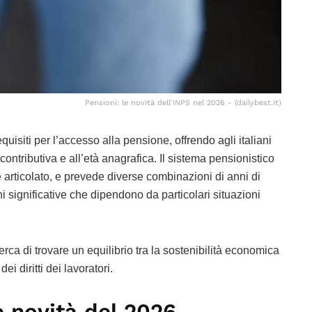
Pensioni: le novità dell'INPS nel 2026 - (dailybest.it)
uisiti per l’accesso alla pensione, offrendo agli italiani
contributiva e all’età anagrafica. Il sistema pensionistico
 articolato, e prevede diverse combinazioni di anni di
oni significative che dipendono da particolari situazioni
ca di trovare un equilibrio tra la sostenibilità economica
ei diritti dei lavoratori.
e novità del 2026