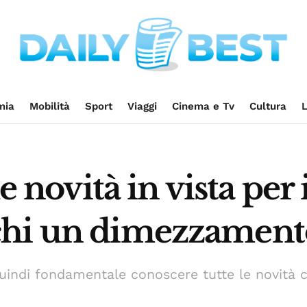
mia
Mobilità
Sport
Viaggi
Cinema e Tv
Cultura
L
le novità in vista per 
hi un dimezzamento
 quindi fondamentale conoscere tutte le novità