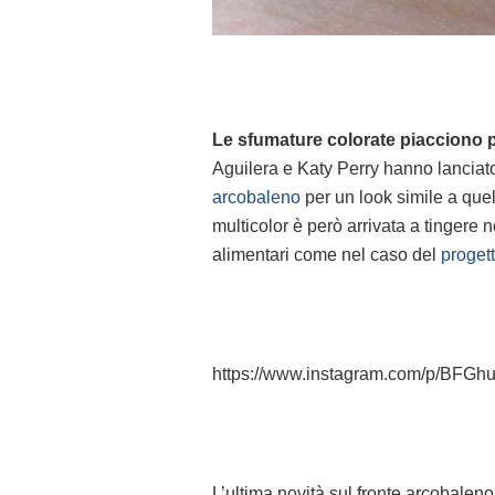
Le sfumature colorate piacciono 
Aguilera e Katy Perry hanno lanciato
arcobaleno
per un look simile a que
multicolor è però arrivata a tingere
alimentari come nel caso del
proget
https://www.instagram.com/p/BFGh
L’ultima novità sul fronte arcobalen