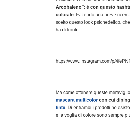
Arcobaleno”: è con questo hashta
colorate
. Facendo una breve ricerc
scelto questo look psichedelico, che p
ha di fronte.
https://www.instagram.com/p/4fePN
Ma come ottenere queste meraviglios
mascara multicolor
con cui diping
finte
. Di entrambi i prodotti ne esist
e la voglia di colore sono sempre più