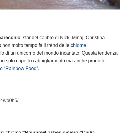
parecchio
, star del calibro di Nicki Minaj, Christina
 non molto tempo fa il trend delle
chiome
llo di un unicorno del mondo incantato. Questa tendenza
 non solo capelli o abbigliamento ma anche prodotti
to “Rainbow Food”
.
u4wo0h5/
o si chiama #
RainbowLashes ovvero “Ciglia