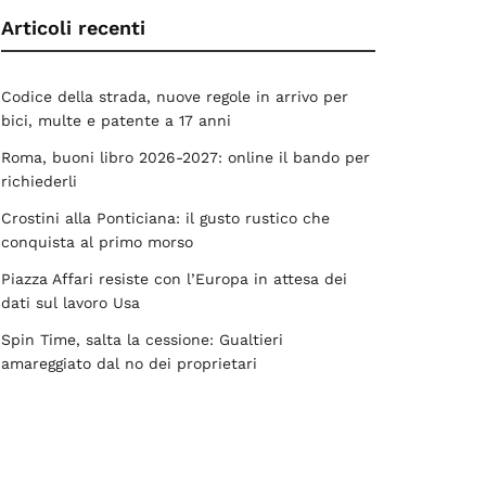
Articoli recenti
Codice della strada, nuove regole in arrivo per
bici, multe e patente a 17 anni
Roma, buoni libro 2026-2027: online il bando per
richiederli
Crostini alla Ponticiana: il gusto rustico che
conquista al primo morso
Piazza Affari resiste con l’Europa in attesa dei
dati sul lavoro Usa
Spin Time, salta la cessione: Gualtieri
amareggiato dal no dei proprietari