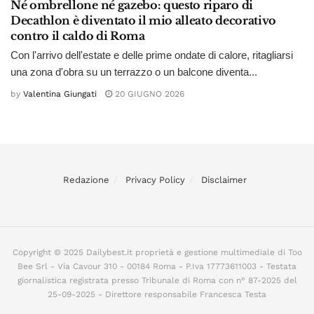
Né ombrellone né gazebo: questo riparo di
Decathlon è diventato il mio alleato decorativo
contro il caldo di Roma
Con l'arrivo dell'estate e delle prime ondate di calore, ritagliarsi
una zona d'obra su un terrazzo o un balcone diventa...
by
Valentina Giungati
20 GIUGNO 2026
Redazione
Privacy Policy
Disclaimer
Copyright © 2025 Dailybest.it proprietà e gestione multimediale di Too
Bee Srl - Via Cavour 310 - 00184 Roma - P.Iva 17773611003 - Testata
giornalistica registrata presso Tribunale di Roma con n° 87-2025 del
25-09-2025 - Direttore responsabile Francesca Testa