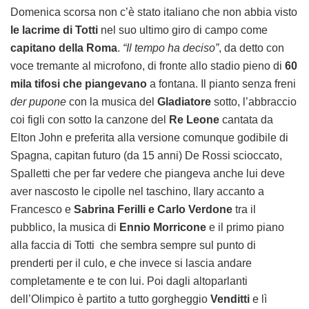
Domenica scorsa non c’è stato italiano che non abbia visto
le lacrime di Totti
nel suo ultimo giro di campo come
capitano della Roma
.
“Il tempo ha deciso”
, da detto con
voce tremante al microfono, di fronte allo stadio pieno di
60
mila tifosi che piangevano
a fontana. Il pianto senza freni
der pupone
con la musica del
Gladiatore
sotto, l’abbraccio
coi figli con sotto la canzone del
Re Leone
cantata da
Elton John e preferita alla versione comunque godibile di
Spagna, capitan futuro (da 15 anni) De Rossi scioccato,
Spalletti che per far vedere che piangeva anche lui deve
aver nascosto le cipolle nel taschino, Ilary accanto a
Francesco e
Sabrina Ferilli e Carlo Verdone
tra il
pubblico, la musica di
Ennio Morricone
e il primo piano
alla faccia di Totti che sembra sempre sul punto di
prenderti per il culo, e che invece si lascia andare
completamente e te con lui. Poi dagli altoparlanti
dell’Olimpico è partito a tutto gorgheggio
Venditti
e lì