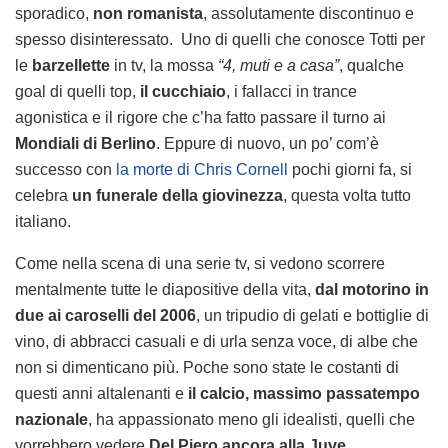
sporadico,
non romanista
, assolutamente discontinuo e
spesso disinteressato. Uno di quelli che conosce Totti per
le
barzellette
in tv, la mossa
“4, muti e a casa”
, qualche
goal di quelli top,
il cucchiaio
, i fallacci in trance
agonistica e il rigore che c’ha fatto passare il turno ai
Mondiali di Berlino
. Eppure di nuovo, un po’ com’è
successo con
la morte di Chris Cornell
pochi giorni fa, si
celebra
un funerale della giovinezza
, questa volta tutto
italiano.
Come nella scena di una serie tv, si vedono scorrere
mentalmente tutte le diapositive della vita,
dal motorino in
due ai caroselli del 2006
, un tripudio di gelati e bottiglie di
vino, di abbracci casuali e di urla senza voce, di albe che
non si dimenticano più. Poche sono state le costanti di
questi anni altalenanti e
il calcio, massimo passatempo
nazionale
, ha appassionato meno gli idealisti, quelli che
vorrebbero vedere
Del Piero ancora alla Juve
.