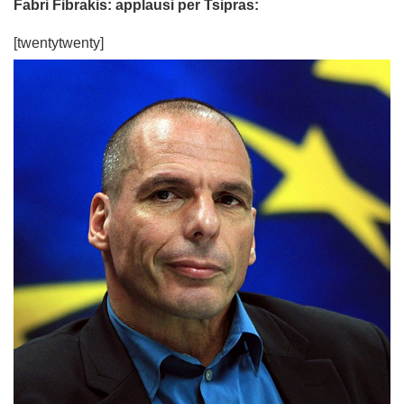
Fabri Fibrakis: applausi per Tsipras:
[twentytwenty]