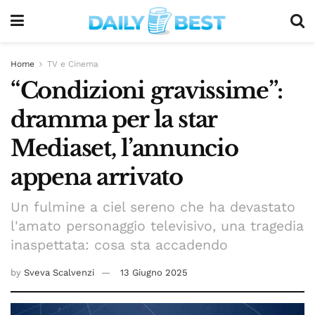
Home
TV e Cinema
“Condizioni gravissime”:
dramma per la star
Mediaset, l’annuncio
appena arrivato
Un fulmine a ciel sereno che ha devastato
l'amato personaggio televisivo, una tragedia
inaspettata: cosa sta accadendo
by
Sveva Scalvenzi
13 Giugno 2025