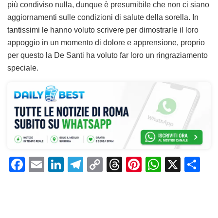
più condiviso nulla, dunque è presumibile che non ci siano
aggiornamenti sulle condizioni di salute della sorella. In
tantissimi le hanno voluto scrivere per dimostrarle il loro
appoggio in un momento di dolore e apprensione, proprio
per questo la De Santi ha voluto far loro un ringraziamento
speciale.
F
E
Li
T
C
T
Pi
W
X
C
a
m
n
el
o
h
n
h
o
c
ai
k
e
p
re
te
at
n
e
l
e
gr
y
a
re
s
di