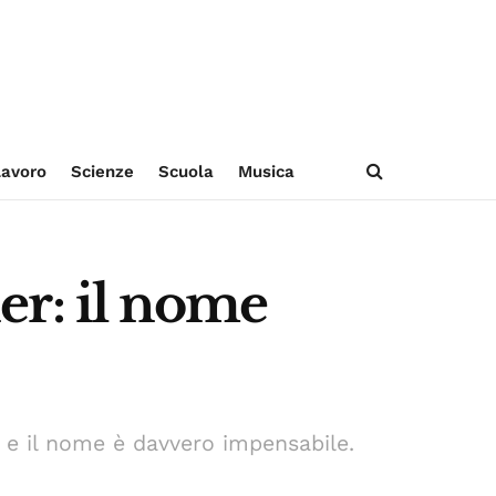
avoro
Scienze
Scuola
Musica
ier: il nome
n e il nome è davvero impensabile.