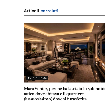
k
Articoli
correlati
TV E CINEMA
Mara Venier, perché ha lasciato lo splendid
attico dove abitava e il quartiere
(lussuosissimo) dove si è trasferita