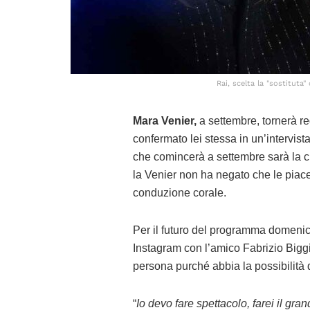
Rai, scelta la "sostituta
Mara Venier,
a settembre, tornerà r
confermato lei stessa in un’intervista
che comincerà a settembre sarà la c
la Venier non ha negato che le pia
conduzione corale.
Per il futuro del programma domeni
Instagram con l’amico Fabrizio Bigg
persona purché abbia la possibilità
“
Io devo fare spettacolo, farei il g