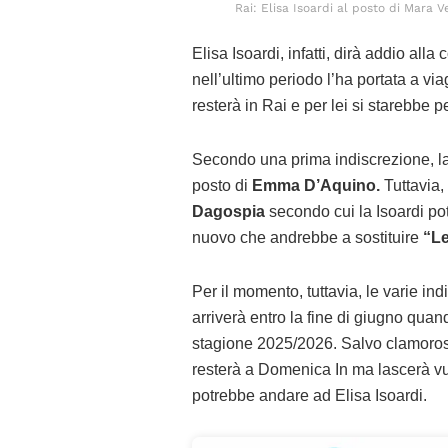
Rai: Elisa Isoardi al posto di Mara V
Elisa Isoardi, infatti, dirà addio al
nell’ultimo periodo l’ha portata a viag
resterà in Rai e per lei si starebbe
Secondo una prima indiscrezione, la
posto di
Emma
D’Aquino.
Tuttavia,
Dagospia
secondo cui la Isoardi po
nuovo che andrebbe a sostituire
“Le
Per il momento, tuttavia, le varie in
arriverà entro la fine di giugno quand
stagione 2025/2026. Salvo clamorosi
resterà a Domenica In ma lascerà vu
potrebbe andare ad Elisa Isoardi.