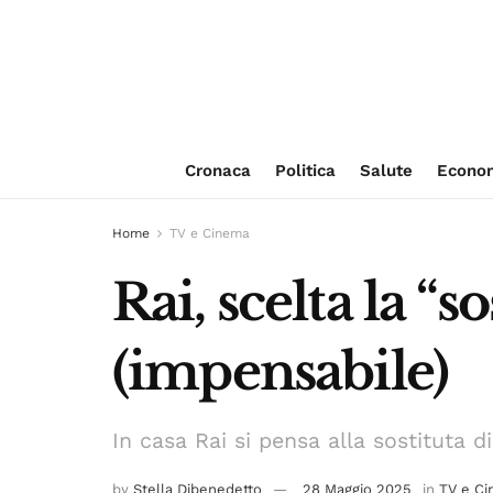
Cronaca
Politica
Salute
Econo
Home
TV e Cinema
Rai, scelta la “
(impensabile)
In casa Rai si pensa alla sostituta 
by
Stella Dibenedetto
28 Maggio 2025
in
TV e C