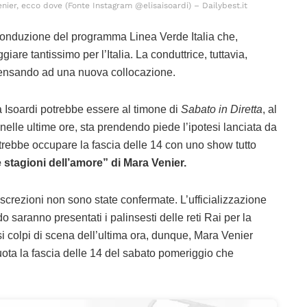
enier, ecco dove (Fonte Instagram @elisaisoardi) – Dailybest.it
la conduzione del programma Linea Verde Italia che,
giare tantissimo per l’Italia. La conduttrice, tuttavia,
 pensando ad una nuova collocazione.
 Isoardi potrebbe essere al timone di
Sabato in Diretta
, al
 nelle ultime ore, sta prendendo piede l’ipotesi lanciata da
trebbe occupare la fascia delle 14 con uno show tutto
 stagioni dell’amore” di Mara Venier.
discrezioni non sono state confermate. L’ufficializzazione
o saranno presentati i palinsesti delle reti Rai per la
 colpi di scena dell’ultima ora, dunque, Mara Venier
ota la fascia delle 14 del sabato pomeriggio che