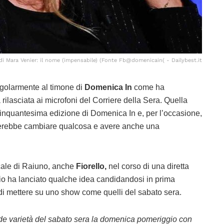
" di Mara Venier: il nome (impensabile) (Fonte Fb@domenicain( - Dailybest.it
egolarmente al timone di
Domenica In
come ha
 rilasciata ai microfoni del Corriere della Sera. Quella
inquantesima edizione di Domenica In e, per l’occasione,
cerebbe cambiare qualcosa e avere anche una
cale di Raiuno, anche
Fiorello,
nel corso di una diretta
io ha lanciato qualche idea candidandosi in prima
 di mettere su uno show come quelli del sabato sera.
rande varietà del sabato sera la domenica pomeriggio con