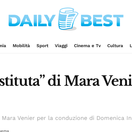
mia
Mobilità
Sport
Viaggi
Cinema e Tv
Cultura
L
sostituta” di Mara Ven
di Mara Venier per la conduzione di Domenica I
inema