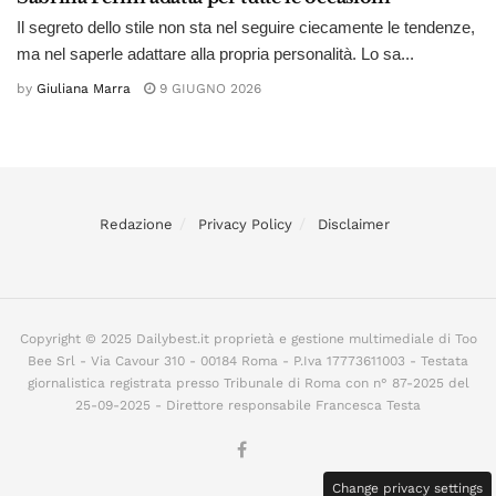
Il segreto dello stile non sta nel seguire ciecamente le tendenze,
ma nel saperle adattare alla propria personalità. Lo sa...
by
Giuliana Marra
9 GIUGNO 2026
Redazione
Privacy Policy
Disclaimer
Copyright © 2025 Dailybest.it proprietà e gestione multimediale di Too
Bee Srl - Via Cavour 310 - 00184 Roma - P.Iva 17773611003 - Testata
giornalistica registrata presso Tribunale di Roma con n° 87-2025 del
25-09-2025 - Direttore responsabile Francesca Testa
Change privacy settings