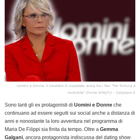
Uomini e Donne, il cavaliere in ospedale, ansia tra i fan: "Per fortuna è
risolvibile" (Fonte WittyTv) - Dailybest.it
Sono tanti gli ex protagonisti di
Uomini e Donne
che
continuano ad essere seguiti sui social anche a distanza di
anni e nonostante la loro avventura nel programma di
Maria De Filippi sia finita da tempo. Oltre a
Gemma
Galgani
, ancora protagonista indiscussa del dating show