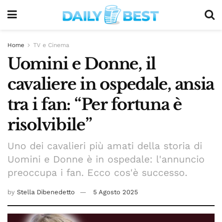
Home
TV e Cinema
Uomini e Donne, il
cavaliere in ospedale, ansia
tra i fan: “Per fortuna è
risolvibile”
Uno dei cavalieri più amati della storia di
Uomini e Donne è in ospedale: l'annuncio
preoccupa i fan. Ecco cos'è successo.
by
Stella Dibenedetto
5 Agosto 2025