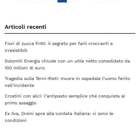
Articoli recenti
Fiori di zucca fritti: il segreto per farli croccanti e
irresistibili
Dolomiti Energia chiude con un utile netto consolidato da
100 milioni di euro
Tragedia sulla Terni-Rieti: muore in ospedale l’uomo ferito
nell’incidente
Crostini con alici: l’antipasto semplice che conquista al
primo assaggio
Ex Ilva, Orsini apre alla cordata italiana: ci sono le
condizioni