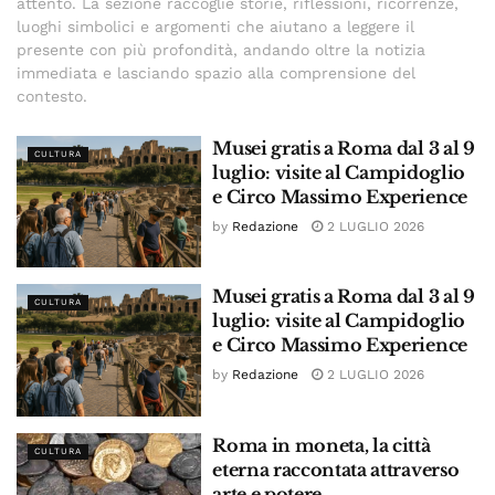
attento. La sezione raccoglie storie, riflessioni, ricorrenze,
luoghi simbolici e argomenti che aiutano a leggere il
presente con più profondità, andando oltre la notizia
immediata e lasciando spazio alla comprensione del
contesto.
Musei gratis a Roma dal 3 al 9
CULTURA
luglio: visite al Campidoglio
e Circo Massimo Experience
by
Redazione
2 LUGLIO 2026
Musei gratis a Roma dal 3 al 9
CULTURA
luglio: visite al Campidoglio
e Circo Massimo Experience
by
Redazione
2 LUGLIO 2026
Roma in moneta, la città
CULTURA
eterna raccontata attraverso
arte e potere