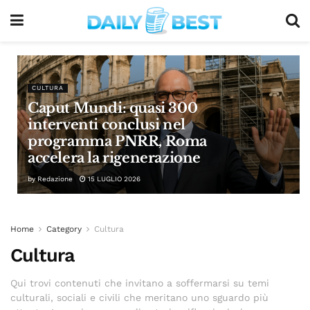
CULTURA
Caput Mundi: quasi 300
interventi conclusi nel
programma PNRR, Roma
accelera la rigenerazione
by
Redazione
15 LUGLIO 2026
Home
Category
Cultura
Cultura
Qui trovi contenuti che invitano a soffermarsi su temi
culturali, sociali e civili che meritano uno sguardo più