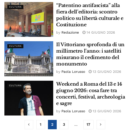
“Patentino antifascista” alla
CULTURA
fiera dell’editoria: scontro
politico su libertà culturale e
Costituzione
by
Redazione
14 GIUGNO 2026
Il Vittoriano sprofonda di un
CULTURA
millimetro l’anno: i satelliti
misurano il cedimento del
monumento
by
Paola Lorusso
13 GIUGNO 2026
Weekend a Roma del 13 e 14
CULTURA
giugno 2026: cosa fare tra
concerti, festival, archeologia
e sagre
by
Paola Lorusso
13 GIUGNO 2026
1
2
3
…
17