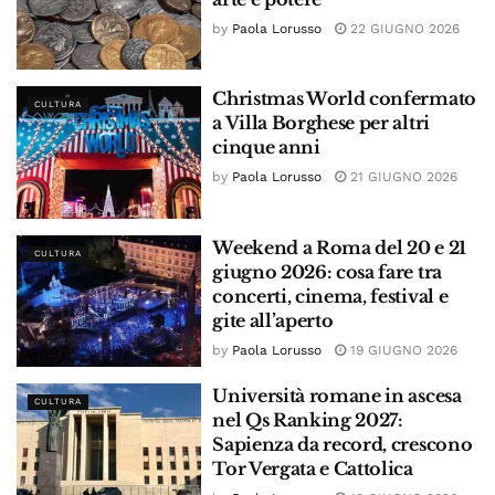
by
Paola Lorusso
22 GIUGNO 2026
Christmas World confermato
CULTURA
a Villa Borghese per altri
cinque anni
by
Paola Lorusso
21 GIUGNO 2026
Weekend a Roma del 20 e 21
CULTURA
giugno 2026: cosa fare tra
concerti, cinema, festival e
gite all’aperto
by
Paola Lorusso
19 GIUGNO 2026
Università romane in ascesa
CULTURA
nel Qs Ranking 2027:
Sapienza da record, crescono
Tor Vergata e Cattolica