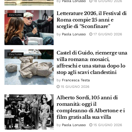
by
Paola Lorusso
18 GIUGNO 2026
Letterature 2026, il Festival di
CULTURA
Roma compie 25 anni e
sceglie di “Sconfinare”
by
Paola Lorusso
17 GIUGNO 2026
Castel di Guido, riemerge una
CULTURA
villa romana: mosaici,
affreschi e una statua dopo lo
stop agli scavi clandestini
by
Francesca Testa
15 GIUGNO 2026
Alberto Sordi, 105 anni di
CULTURA
romanità: oggi il
compleanno di Albertone e i
film gratis alla sua villa
by
Paola Lorusso
15 GIUGNO 2026