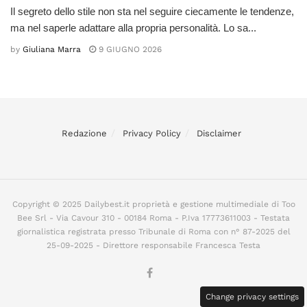
Il segreto dello stile non sta nel seguire ciecamente le tendenze,
ma nel saperle adattare alla propria personalità. Lo sa...
by
Giuliana Marra
9 GIUGNO 2026
Redazione
Privacy Policy
Disclaimer
Copyright © 2025 Dailybest.it proprietà e gestione multimediale di Too
Bee Srl - Via Cavour 310 - 00184 Roma - P.Iva 17773611003 - Testata
giornalistica registrata presso Tribunale di Roma con n° 87-2025 del
25-09-2025 - Direttore responsabile Francesca Testa
Change privacy settings