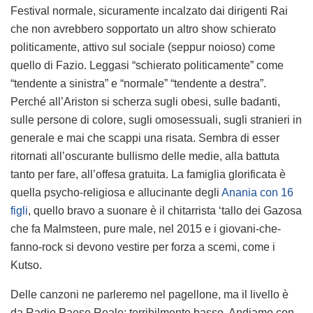
Festival normale, sicuramente incalzato dai dirigenti Rai
che non avrebbero sopportato un altro show schierato
politicamente, attivo sul sociale (seppur noioso) come
quello di Fazio. Leggasi “schierato politicamente” come
“tendente a sinistra” e “normale” “tendente a destra”.
Perché all’Ariston si scherza sugli obesi, sulle badanti,
sulle persone di colore, sugli omosessuali, sugli stranieri in
generale e mai che scappi una risata. Sembra di esser
ritornati all’oscurante bullismo delle medie, alla battuta
tanto per fare, all’offesa gratuita. La famiglia glorificata è
quella psycho-religiosa e allucinante degli
Anania con 16
figli
, quello bravo a suonare è il chitarrista ‘tallo dei Gazosa
che fa Malmsteen, pure male, nel 2015 e i giovani-che-
fanno-rock si devono vestire per forza a scemi, come i
Kutso.
Delle canzoni ne parleremo nel pagellone, ma il livello è
da Radio Paese Reale: terribilmente basso. Andiamo con