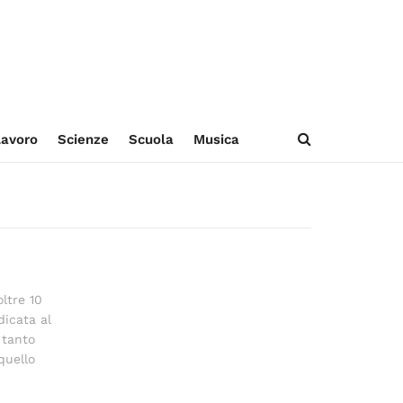
avoro
Scienze
Scuola
Musica
oltre 10
dicata al
 tanto
quello