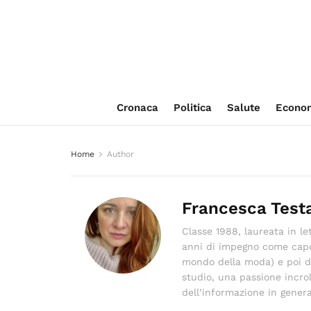
Cronaca
Politica
Salute
Econo
Home
Author
Francesca Test
Classe 1988, laureata in le
anni di impegno come capor
mondo della moda) e poi div
studio, una passione incrol
dell’informazione in genera