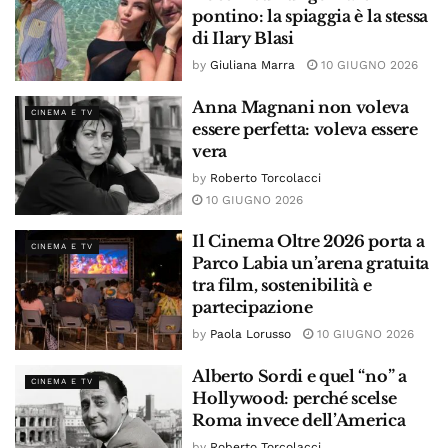
pontino: la spiaggia è la stessa
di Ilary Blasi
by
Giuliana Marra
10 GIUGNO 2026
Anna Magnani non voleva
CINEMA E TV
essere perfetta: voleva essere
vera
by
Roberto Torcolacci
10 GIUGNO 2026
Il Cinema Oltre 2026 porta a
CINEMA E TV
Parco Labia un’arena gratuita
tra film, sostenibilità e
partecipazione
by
Paola Lorusso
10 GIUGNO 2026
Alberto Sordi e quel “no” a
CINEMA E TV
Hollywood: perché scelse
Roma invece dell’America
by
Roberto Torcolacci