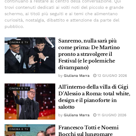
continuano a restare al centro della conversazione. Qui
trovi contenuti dedicati ai volti noti del piccolo e grande
schermo, ai titoli più seguiti e ai temi che alimentano
curiosità, nostalgia, dibattito e attenzione da parte del
pubblico.
Sanremo, nulla sarà più
CINEMA E TV
come prima: De Martino
pronto a stravolgere il
Festival (e le polemiche
divampano)
by
Giuliana Marra
12 GIUGNO 2026
All’interno della villa di Gigi
CINEMA E TV
D’Alessio a Roma: total white,
design e il pianoforte in
salotto
by
Giuliana Marra
11 GIUGNO 2026
Francesco Totti e Noemi
CINEMA E TV
Bocchi sul lungomare