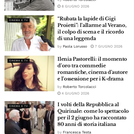
8 GIUGNO 2026
“Rubata la lapide di Gigi
CINEMA E TV
Proietti”: l’allarme al Verano,
il colpo di scena e il ricordo
di una leggenda
by
Paola Lorusso
7 GIUGNO 2026
Ilenia Pastorelli: il momento
CINEMA E TV
d’oro tra commedie
romantiche, cinema d’autore
e l’ossessione per i K-drama
by
Roberto Torcolacci
4 GIUGNO 2026
I volti della Repubblica al
CINEMA E TV
Quirinale: come lo spettacolo
per il 2 giugno ha raccontato
80 anni di storia italiana
by
Francesca Testa