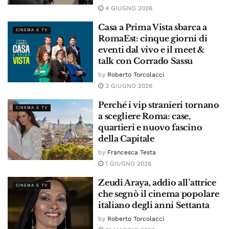
4 GIUGNO 2026
Casa a Prima Vista sbarca a
CINEMA E TV
RomaEst: cinque giorni di
eventi dal vivo e il meet &
talk con Corrado Sassu
by
Roberto Torcolacci
3 GIUGNO 2026
Perché i vip stranieri tornano
CINEMA E TV
a scegliere Roma: case,
quartieri e nuovo fascino
della Capitale
by
Francesca Testa
1 GIUGNO 2026
Zeudi Araya, addio all’attrice
CINEMA E TV
che segnò il cinema popolare
italiano degli anni Settanta
by
Roberto Torcolacci