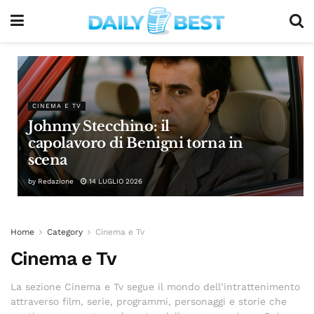
CINEMA E TV
Johnny Stecchino: il
capolavoro di Benigni torna in
scena
by
Redazione
14 LUGLIO 2026
Home
Category
Cinema e Tv
Cinema e Tv
La sezione Cinema e Tv segue il mondo dell’intrattenimento
attraverso film, serie, programmi, personaggi e storie che